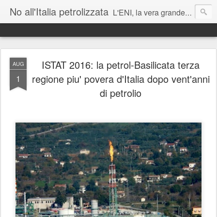
No all'Italia petrolizzata
L'ENI, la vera grande azienda corrotta italiana - J Assange
Matteo Renzi: lei parla mai di cambiamenti climatici ai suoi figli?
ISTAT 2016: la petrol-Basilicata terza
AUG
regione piu' povera d'Italia dopo vent'anni
1
di petrolio
Roberto Cingolani vada sostenibilmente a trivellare a casa sua